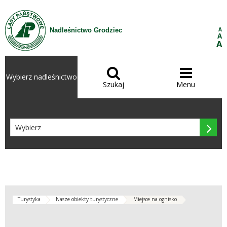
Przejdź do treści
A
Nadleśnictwo Grodziec
A
A


Wybierz nadleśnictwo
Szukaj
Menu

Turystyka
Nasze obiekty turystyczne
Miejsce na ognisko