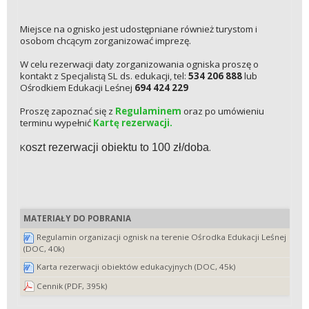
Miejsce na ognisko jest udostępniane również turystom i
osobom chcącym zorganizować imprezę.
W celu rezerwacji daty zorganizowania ogniska proszę o
kontakt z Specjalistą SL ds. edukacji, tel:
534 206 888
lub
Ośrodkiem Edukacji Leśnej
694 424 229
Proszę zapoznać się z
Regulaminem
oraz po umówieniu
terminu wypełnić
Kartę rezerwacji.
K
oszt rezerwacji obiektu to 100 zł/doba
.
MATERIAŁY DO POBRANIA
Regulamin organizacji ognisk na terenie Ośrodka Edukacji Leśnej
(DOC, 40k)
Karta rezerwacji obiektów edukacyjnych (DOC, 45k)
Cennik (PDF, 395k)