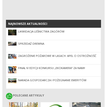
NAJNOWSZE AKTUALNOŚCI
NAJNOWSZE AKTUALNOŚCI
LIKWIDACJA LEŚNICTWA ZAGÓRÓW
SPRZEDAŻ DREWNA
ZAGROŻENIE POŻAROWE W LASACH. APEL O OSTROŻNOŚĆ
FINAŁ IV EDYCJI KONKURSU „EKOKAMERA” ZA NAMI!
NARADA GOSPODARCZA I POŻEGNANIE EMERYTÓW
POLECANE ARTYKUŁY
POLECANE ARTYKUŁY