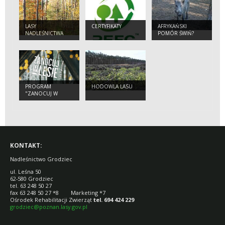
LASY
CERTYFIKATY
AFRYKAŃSKI
NADLEŚNICTWA
POMÓR ŚWIŃ?
PROGRAM
HODOWLA LASU
"ZANOCUJ W
LESIE"
KONTAKT:
Nadleśnictwo Grodziec
ul. Leśna 50
62-580 Grodziec
tel. 63 248 50 27
fax 63 248 50 27 *8 Marketing *7
Ośrodek Rehabilitacji Zwierząt
tel. 694 424 229
grodziec@poznan.lasy.gov.pl