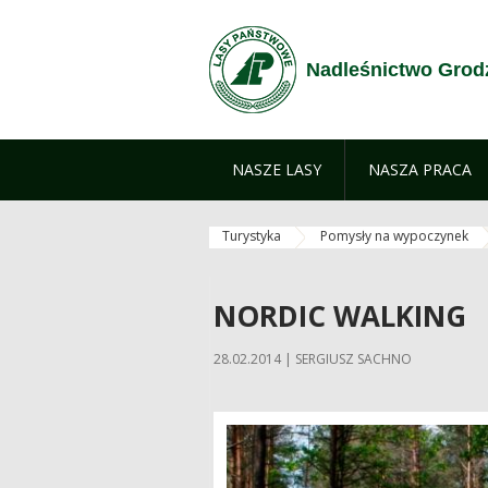
Zum Inhalt wechseln
Nadleśnictwo Grod
NASZE LASY
NASZA PRACA
Turystyka
Pomysły na wypoczynek
NORDIC WALKING
28.02.2014 | SERGIUSZ SACHNO