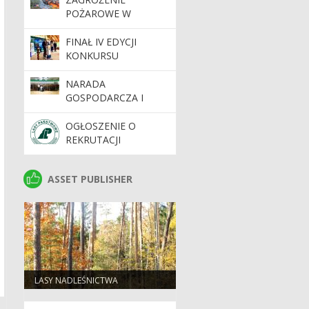
POŻAROWE W
LASACH. APEL O
OSTROŻNOŚĆ
FINAŁ IV EDYCJI
KONKURSU
„EKOKAMERA” ZA
NAMI!
NARADA
GOSPODARCZA I
POŻEGNANIE
EMERYTÓW
OGŁOSZENIE O
REKRUTACJI
ASSET PUBLISHER
ASSET PUBLISHER
LASY NADLEŚNICTWA