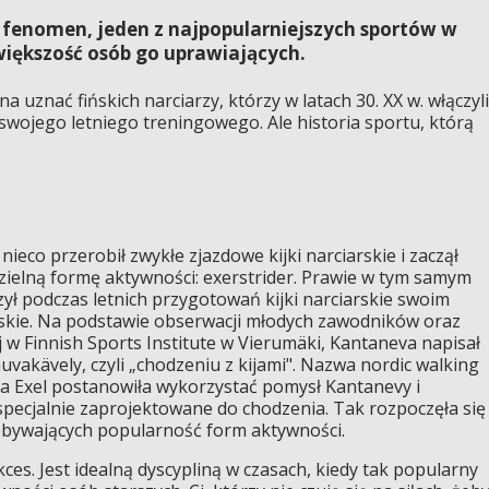
 fenomen, jeden z najpopularniejszych sportów w
 większość osób go uprawiających.
 uznać fińskich narciarzy, którzy w latach 30. XX w. włączyli
 swojego letniego treningowego. Ale historia sportu, którą
ieco przerobił zwykłe zjazdowe kijki narciarskie i zaczął
ielną formę aktywności: exerstrider. Prawie w tym samym
ył podczas letnich przygotowań kijki narciarskie swoim
rskie. Na podstawie obserwacji młodych zawodników oraz
 Finnish Sports Institute w Vierumäki, Kantaneva napisał
vakävely, czyli „chodzeniu z kijami". Nazwa nordic walking
rma Exel postanowiła wykorzystać pomysł Kantanevy i
 specjalnie zaprojektowane do chodzenia. Tak rozpoczęła się
dobywających popularność form aktywności.
ces. Jest idealną dyscypliną w czasach, kiedy tak popularny