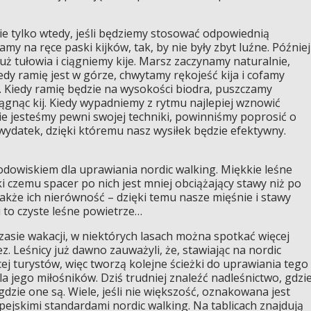
ie tylko wtedy, jeśli będziemy stosować odpowiednią
my na ręce paski kijków, tak, by nie były zbyt luźne. Później
 tułowia i ciągniemy kije. Marsz zaczynamy naturalnie,
dy ramię jest w górze, chwytamy rękojeść kija i cofamy
k. Kiedy ramię będzie na wysokości biodra, puszczamy
ągnąc kij. Kiedy wypadniemy z rytmu najlepiej wznowić
nie jesteśmy pewni swojej techniki, powinniśmy poprosić o
 wydatek, dzięki któremu nasz wysiłek będzie efektywny.
rodowiskiem dla uprawiania nordic walking. Miękkie leśne
ki czemu spacer po nich jest mniej obciążający stawy niż po
 także ich nierówność – dzięki temu nasze mięśnie i stawy
 to czyste leśne powietrze…
 czasie wakacji, w niektórych lasach można spotkać więcej
z. Leśnicy już dawno zauważyli, że, stawiając na nordic
ej turystów, więc tworzą kolejne ścieżki do uprawiania tego
a jego miłośników. Dziś trudniej znaleźć nadleśnictwo, gdzi
, gdzie one są. Wiele, jeśli nie większość, oznakowana jest
ejskimi standardami nordic walking. Na tablicach znajdują