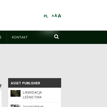
A
A
A
PL

E
KONTAKT
ASSET PUBLISHER
ASSET PUBLISHER
LIKWIDACJA
LEŚNICTWA
ZAGÓRÓW
ZAGROŻENIE