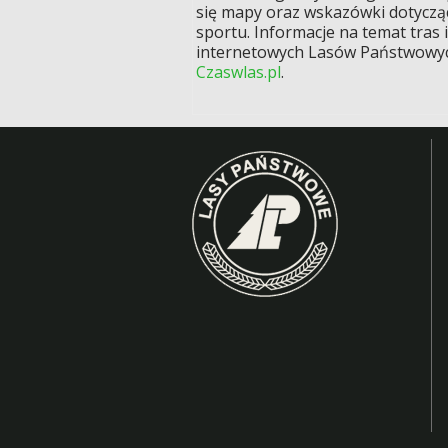
się mapy oraz wskazówki dotyczą
sportu. Informacje na temat tras
internetowych Lasów Państwowych,
Czaswlas.pl
.