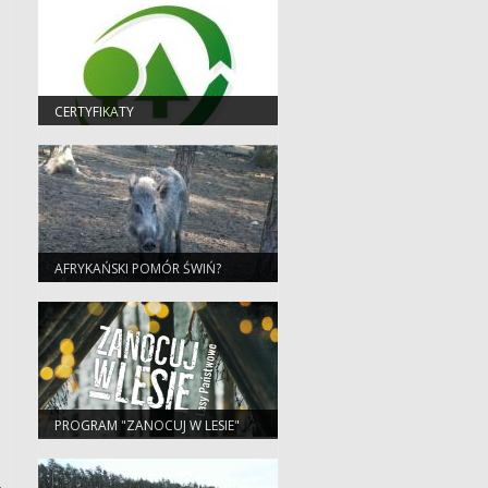
CERTYFIKATY
AFRYKAŃSKI POMÓR ŚWIŃ?
PROGRAM "ZANOCUJ W LESIE"