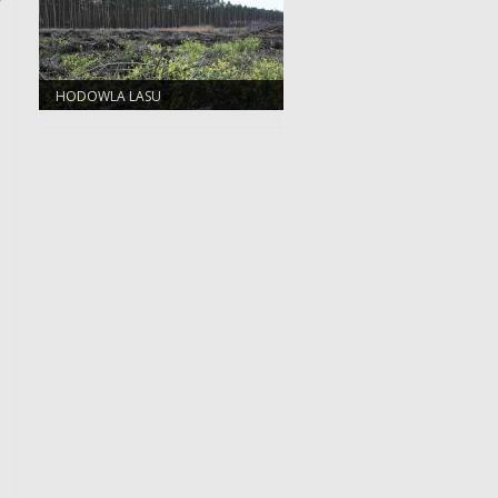
y
HODOWLA LASU