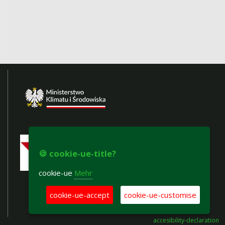
🍪 cookie-ue-title?
cookie-ue
Mehr
cookie-ue-accept
cookie-ue-customise
accesibility-declaration