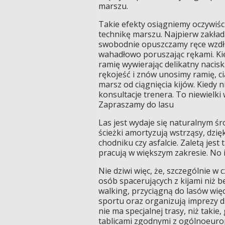
marszu.
Takie efekty osiągniemy oczywiśc
technikę marszu. Najpierw zakłada
swobodnie opuszczamy ręce wzdłuż
wahadłowo poruszając rękami. Kie
ramię wywierając delikatny nacis
rękojeść i znów unosimy ramię, ci
marsz od ciągnięcia kijów. Kiedy 
konsultacje trenera. To niewielki
Zapraszamy do lasu
Las jest wydaje się naturalnym ś
ścieżki amortyzują wstrząsy, dzię
chodniku czy asfalcie. Zaletą jest
pracują w większym zakresie. No i
Nie dziwi więc, że, szczególnie w
osób spacerujących z kijami niż be
walking, przyciągną do lasów więc
sportu oraz organizują imprezy dl
nie ma specjalnej trasy, niż takie
tablicami zgodnymi z ogólnoeurop