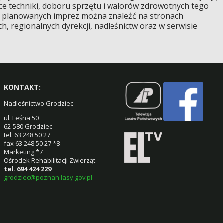
ce techniki, doboru sprzętu i walorów zdrowotnych tego
 i planowanych imprez można znaleźć na stronach
 regionalnych dyrekcji, nadleśnictw oraz w serwisie
KONTAKT:
Nadleśnictwo Grodziec
ul. Leśna 50
62-580 Grodziec
tel. 63 248 50 27
fax 63 248 50 27 *8
Marketing *7
Ośrodek Rehabilitacji Zwierząt
tel. 694 424 229
grodziec@poznan.lasy.gov.pl