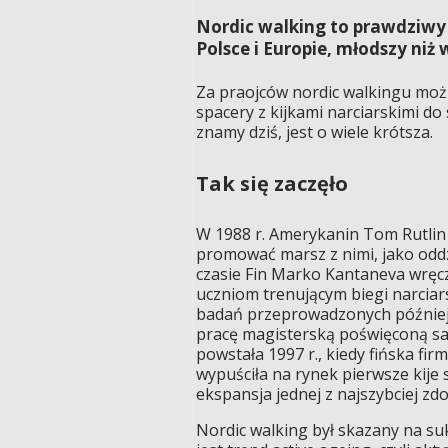
Nordic walking to prawdziwy
Polsce i Europie, młodszy niż
Za praojców nordic walkingu można
spacery z kijkami narciarskimi do
znamy dziś, jest o wiele krótsza.
Tak się zaczęło
W 1988 r. Amerykanin Tom Rutlin n
promować marsz z nimi, jako oddz
czasie Fin Marko Kantaneva wręcz
uczniom trenującym biegi narcia
badań przeprowadzonych później w
pracę magisterską poświęconą sau
powstała 1997 r., kiedy fińska fi
wypuściła na rynek pierwsze kije
ekspansja jednej z najszybciej z
Nordic walking był skazany na suk