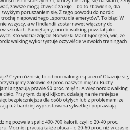
ywności osób starszych. Ci, którzy nie czują się na siłach, żeb
ywać, zawsze mogą chwycić za kije – bo to zbawienie, dla
 zwykłym poruszaniem się. Z tego powodu do nordic
a trochę niepoważnego „sportu dla emerytów". To błąd. W
ie wszyscy, a w Findlandii został nawet włączony do
w szkołach. Pamiętajmy, nordic walking powstał jako
ych. Kto widział zdjęcie Norweżki Marit Bjoergen, wie, że
Nordic walking wykorzystuje oczywiście w swoich treningach
ije? Czym różni się to od normalnego spaceru? Okazuje się,
rzystujemy zaledwie 40 proc. naszych mięśni. Ruchy
mi angażują prawie 90 proc. mięśni. A więc nordic walking
iało. Przy tym, dzięki kijkom, działają na nie mniejsze
ięc bezpieczniejsza dla osób otyłych lub z problemami ze
ają też bardziej wyprostowana sylwetkę i poprawiają
inę pozwala spalić 400-700 kalorii, czyli o 20-40 proc.
ru. Mocniej pracują także płuca – o 20-60 proc. niż w czasie