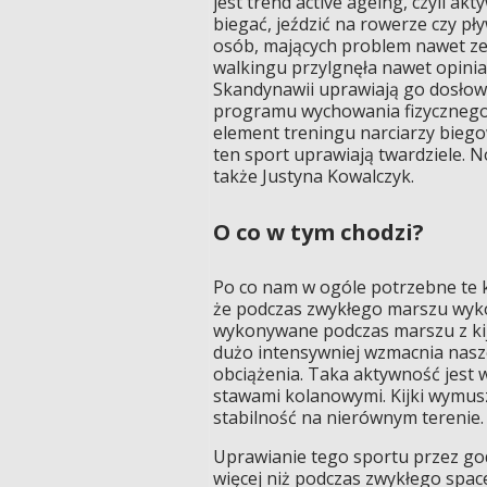
jest trend active ageing, czyli akt
biegać, jeździć na rowerze czy pł
osób, mających problem nawet ze
walkingu przylgnęła nawet opini
Skandynawii uprawiają go dosłown
programu wychowania fizycznego 
element treningu narciarzy biegow
ten sport uprawiają twardziele. 
także Justyna Kowalczyk.
O co w tym chodzi?
Po co nam w ogóle potrzebne te k
że podczas zwykłego marszu wyko
wykonywane podczas marszu z kija
dużo intensywniej wzmacnia nasze c
obciążenia. Taka aktywność jest w
stawami kolanowymi. Kijki wymusz
stabilność na nierównym terenie.
Uprawianie tego sportu przez godz
więcej niż podczas zwykłego space